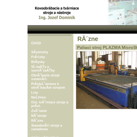
RĂ´zne
ÚVOD
Paliaci stroj PLAZMA MicroS
SĂşstruhy
FrĂ©zky
BrĂşsky
VĹ•taÄŤy a
vyvrtĂˇvaÄŤky
ObrĂˇbacie stroje
ostatnĂ©.
PrĂ­sluĹˇenstvo k
obrĂˇbacĂ­m strojom
Lisy
NoĹľnice
Ost. tvĂˇrniace stroje a
prĂ­sl.
ZvĂˇranie
NĂˇstroje
RĂ´zne
StavebnĂ© stroje a
zariadenia