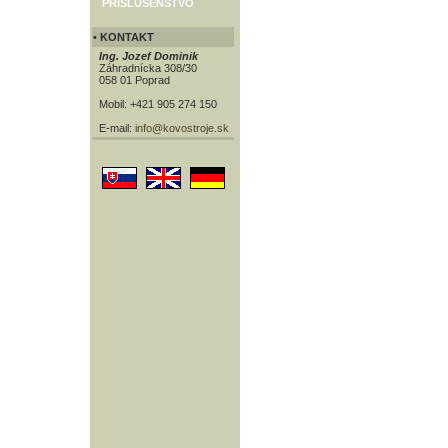
PRÍSLUŠENSTVO
• KONTAKT
Ing. Jozef Dominik
Záhradnícka 308/30
058 01 Poprad
Mobil: +421 905 274 150
E-mail:
info@kovostroje.sk