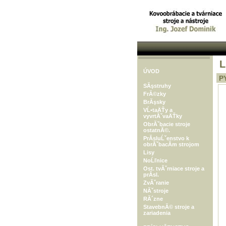
L
ÚVOD
PY
SĂşstruhy
FrĂ©zky
BrĂşsky
VĹ•taÄŤy a
vyvrtĂˇvaÄŤky
ObrĂˇbacie stroje
ostatnĂ©.
PrĂ­sluĹˇenstvo k
obrĂˇbacĂ­m strojom
Lisy
NoĹľnice
Ost. tvĂˇrniace stroje a
prĂ­sl.
ZvĂˇranie
NĂˇstroje
RĂ´zne
StavebnĂ© stroje a
zariadenia