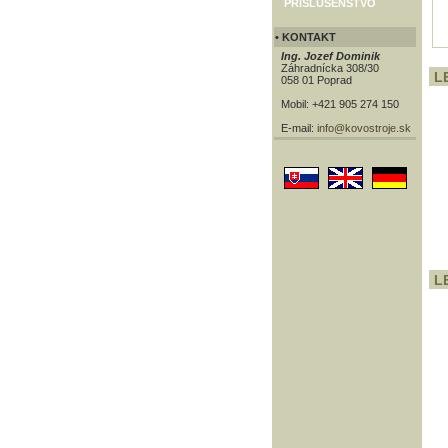
PRÍSLUŠENSTVO
• KONTAKT
Ing. Jozef Dominik
Záhradnícka 308/30
LE
058 01 Poprad
Mobil: +421 905 274 150
E-mail:
info@kovostroje.sk
LE