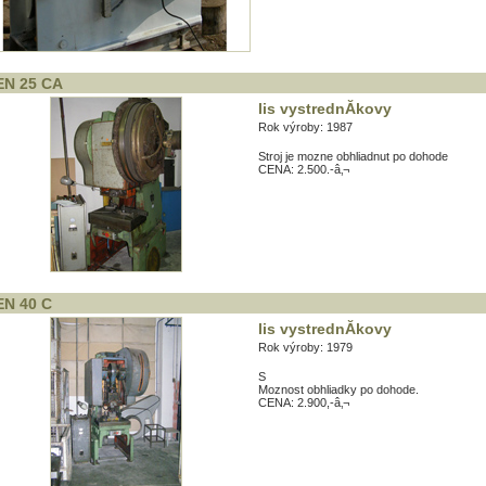
N 25 CA
lis vystrednĂ­kovy
Rok výroby: 1987
Stroj je mozne obhliadnut po dohode
CENA: 2.500.-â‚¬
N 40 C
lis vystrednĂ­kovy
Rok výroby: 1979
S
Moznost obhliadky po dohode.
CENA: 2.900,-â‚¬