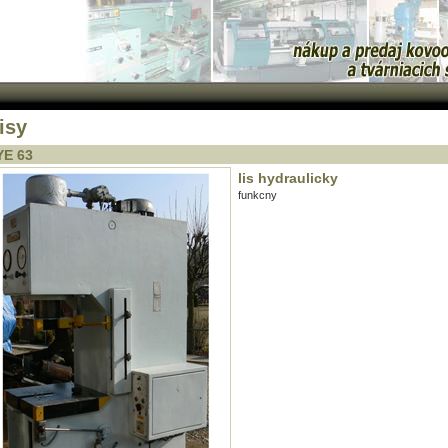
isy
E 63
lis hydraulicky
funkcny