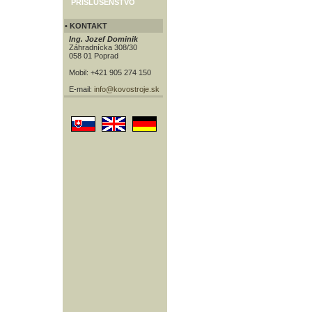
PRÍSLUŠENSTVO
• KONTAKT
Ing. Jozef Dominik
Záhradnícka 308/30
058 01 Poprad
Mobil: +421 905 274 150
E-mail:
info@kovostroje.sk