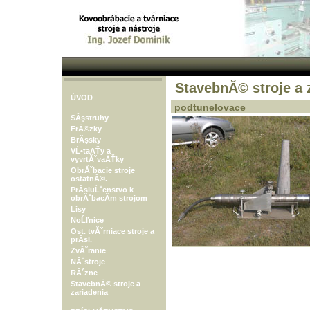
StavebnĂ© stroje a 
ÚVOD
podtunelovace
SĂşstruhy
FrĂ©zky
BrĂşsky
VĹ•taÄŤy a
vyvrtĂˇvaÄŤky
ObrĂˇbacie stroje
ostatnĂ©.
PrĂ­sluĹˇenstvo k
obrĂˇbacĂ­m strojom
Lisy
NoĹľnice
Ost. tvĂˇrniace stroje a
prĂ­sl.
ZvĂˇranie
NĂˇstroje
RĂ´zne
StavebnĂ© stroje a
zariadenia